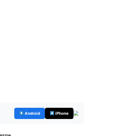
Android
iPhone
erge