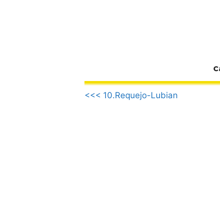
Zum
Inhalt
springen
C
.
<<< 10.Requejo-Lubian