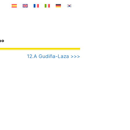
no
12.A Gudiña-Laza >>>