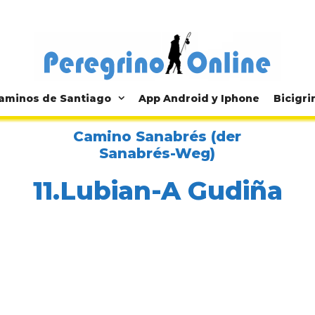
aminos de Santiago
App Android y Iphone
Bicigri
Camino Sanabrés (der
Sanabrés-Weg)
11.Lubian-A Gudiña