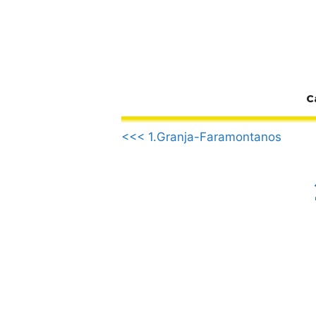
Zum
Inhalt
springen
C
.
<<< 1.Granja-Faramontanos