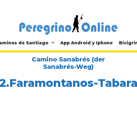
aminos de Santiago
App Android y Iphone
Bicigri
Camino Sanabrés (der
Sanabrés-Weg)
2.Faramontanos-Tabar