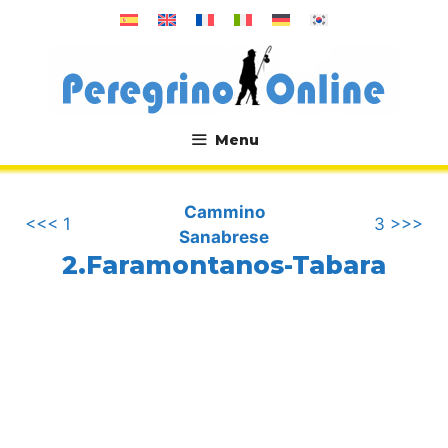
Vai
al
contenuto
Menu
.
Cammino
<<< 1
3 >>>
Sanabrese
2.Faramontanos-Tabara