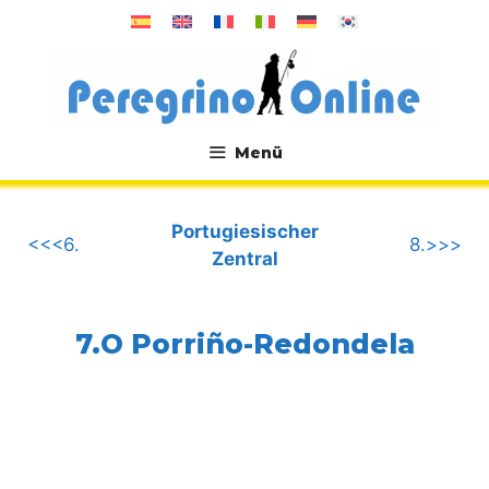
Zum
Inhalt
springen
Menü
.
Portugiesischer
<<<6.
8.>>>
Zentral
7.O Porriño-Redondela