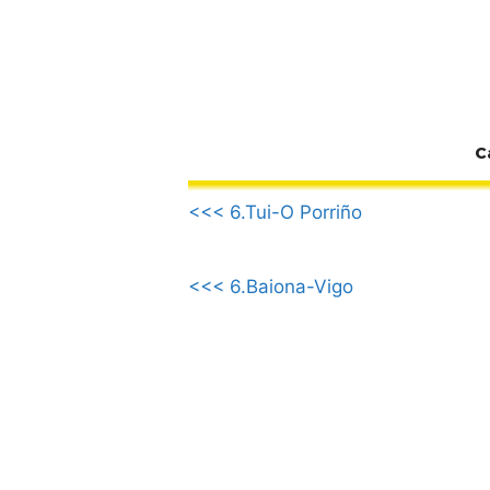
Zum
Inhalt
springen
C
.
<<< 6.Tui-O Porriño
<<< 6.Baiona-Vigo