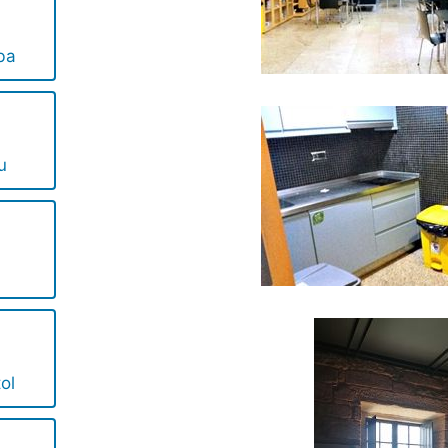
ba
u
ol