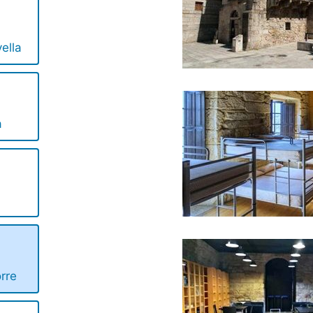
ella
a
rre