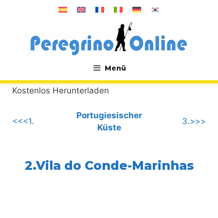
Zum
Inhalt
springen
Menü
.
Kostenlos Herunterladen
Portugiesischer
<<<1.
3.>>>
Küste
2.Vila do Conde-Marinhas