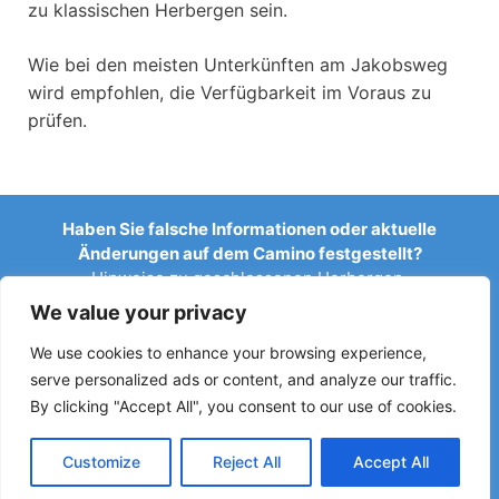
zu klassischen Herbergen sein.
Wie bei den meisten Unterkünften am Jakobsweg
wird empfohlen, die Verfügbarkeit im Voraus zu
prüfen.
Haben Sie falsche Informationen oder aktuelle
Änderungen auf dem Camino festgestellt?
Hinweise zu geschlossenen Herbergen,
Überschwemmungen, Umleitungen, Bauarbeiten oder
We value your privacy
anderen Änderungen helfen, den Reiseführer aktuell zu
halten.
We use cookies to enhance your browsing experience,
serve personalized ads or content, and analyze our traffic.
Schreiben Sie uns an:
elperegrino.online@gmail.com
By clicking "Accept All", you consent to our use of cookies.
Wenn möglich, geben Sie bitte die entsprechende Etappe
an.
Customize
Reject All
Accept All