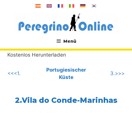
Zum
Inhalt
springen
Menü
.
Kostenlos Herunterladen
Portugiesischer
<<<1.
3.>>>
Küste
2.Vila do Conde-Marinhas