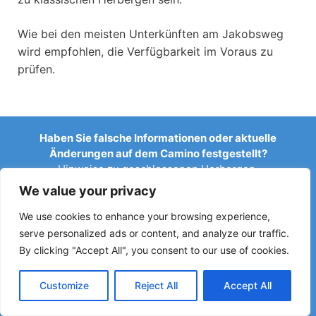
Wie bei den meisten Unterkünften am Jakobsweg
wird empfohlen, die Verfügbarkeit im Voraus zu
prüfen.
Haben Sie falsche Informationen oder aktuelle
Änderungen auf dem Camino festgestellt?
Hinweise zu geschlossenen Herbergen,
Überschwemmungen, Umleitungen, Bauarbeiten oder
We value your privacy
anderen Änderungen helfen, den Reiseführer aktuell zu
halten.
We use cookies to enhance your browsing experience,
serve personalized ads or content, and analyze our traffic.
Schreiben Sie uns an:
elperegrino.online@gmail.com
By clicking "Accept All", you consent to our use of cookies.
Wenn möglich, geben Sie bitte die entsprechende Etappe
an.
Customize
Reject All
Accept All