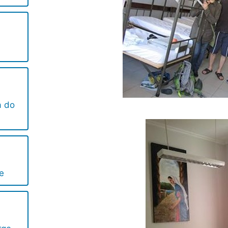
a do
e