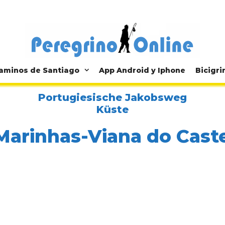
aminos de Santiago
App Android y Iphone
Bicigri
Portugiesische Jakobsweg
Küste
Marinhas-Viana do Cast