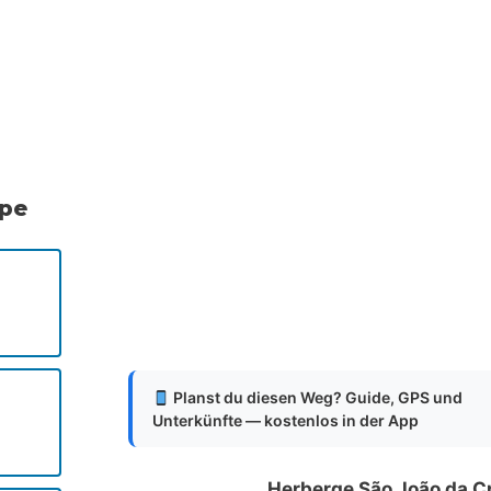
.
.
.
ppe
Planst du diesen Weg? Guide, GPS und
Unterkünfte — kostenlos in der App
Herberge São João da 