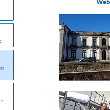
We
o
uz
de