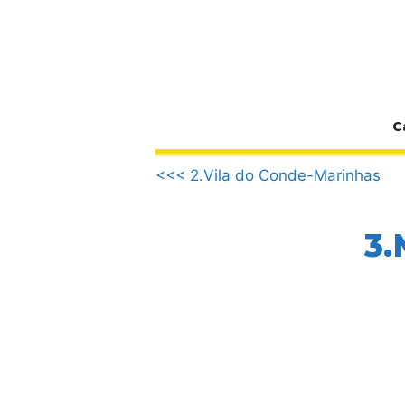
Zum
Inhalt
springen
C
.
<<< 2.Vila do Conde-Marinhas
3.