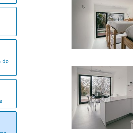
a do
e