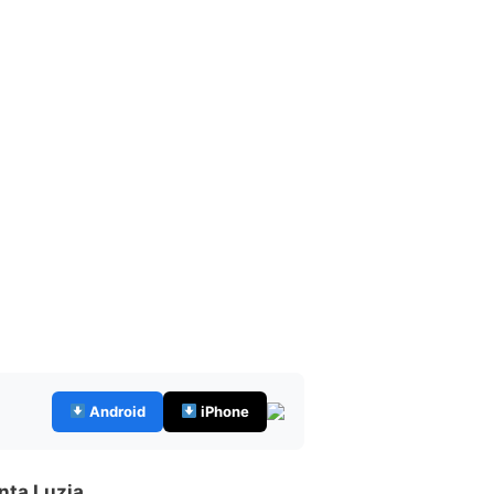
Android
iPhone
nta Luzia