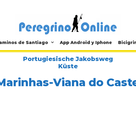
aminos de Santiago
App Android y Iphone
Bicigri
Portugiesische Jakobsweg
Küste
Marinhas-Viana do Cast