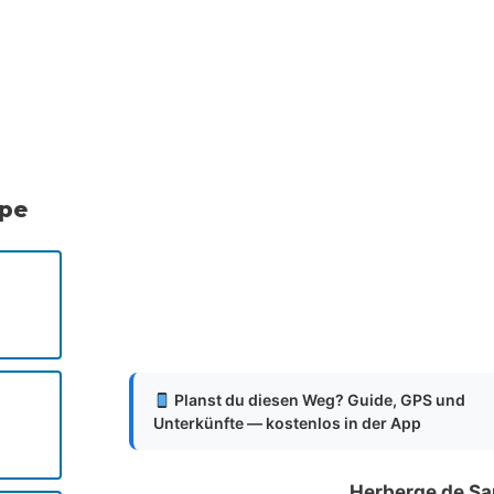
.
.
.
ppe
Planst du diesen Weg? Guide, GPS und
Unterkünfte — kostenlos in der App
Herberge de Sa