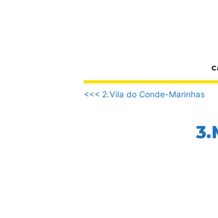
Zum
Inhalt
springen
C
.
<<< 2.Vila do Conde-Marinhas
3.