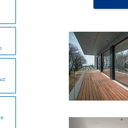
o
uz
de