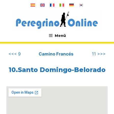
Zum
Inhalt
springen
Menü
.
<<< 9
Camino Francés
11 >>>
10.Santo Domingo-Belorado