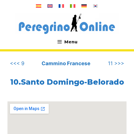
Vai
al
contenuto
Menu
.
<<< 9
Cammino Francese
11 >>>
10.Santo Domingo-Belorado