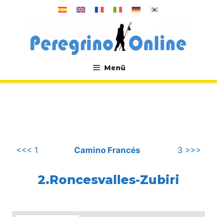
Zum
Inhalt
springen
Menü
.
<<< 1
Camino Francés
3 >>>
2.Roncesvalles-Zubiri