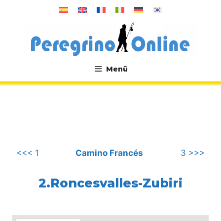
Zum
Inhalt
springen
Menü
.
<<< 1
Camino Francés
3 >>>
2.Roncesvalles-Zubiri