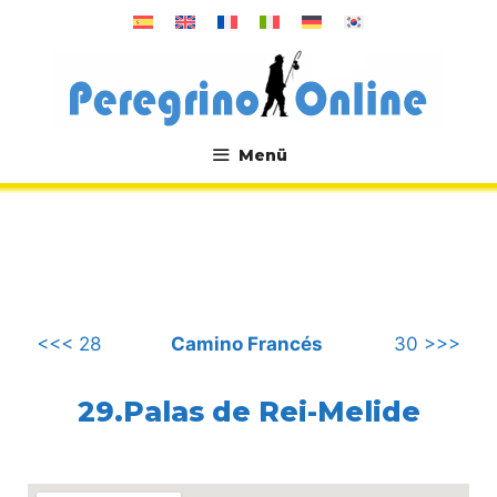
Zum
Inhalt
springen
Menü
.
<<< 28
Camino Francés
30 >>>
29.Palas de Rei-Melide