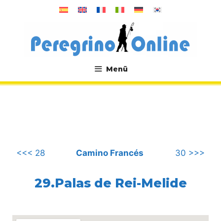
Zum
Inhalt
springen
Menü
.
<<< 28
Camino Francés
30 >>>
29.Palas de Rei-Melide