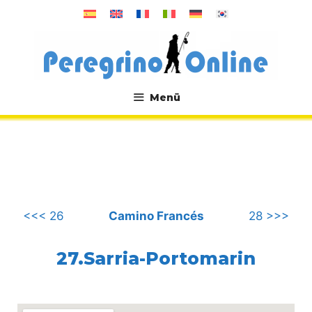
Zum
Inhalt
springen
Menü
.
<<< 26
Camino Francés
28 >>>
27.Sarria-Portomarin