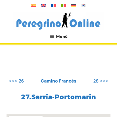
Zum
Inhalt
springen
Menü
.
<<< 26
Camino Francés
28 >>>
27.Sarria-Portomarin