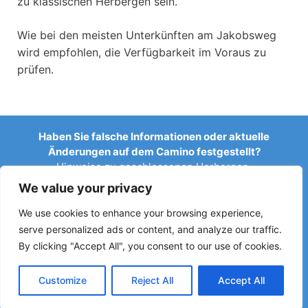
zu klassischen Herbergen sein.
Wie bei den meisten Unterkünften am Jakobsweg
wird empfohlen, die Verfügbarkeit im Voraus zu
prüfen.
Haben Sie falsche Informationen oder aktuelle
Änderungen auf dem Camino festgestellt?
Hinweise zu geschlossenen Herbergen,
Überschwemmungen, Umleitungen, Bauarbeiten oder
We value your privacy
anderen Änderungen helfen, den Reiseführer aktuell zu
halten.
We use cookies to enhance your browsing experience,
serve personalized ads or content, and analyze our traffic.
Schreiben Sie uns an:
elperegrino.online@gmail.com
By clicking "Accept All", you consent to our use of cookies.
Wenn möglich, geben Sie bitte die entsprechende Etappe
an.
Customize
Reject All
Accept All