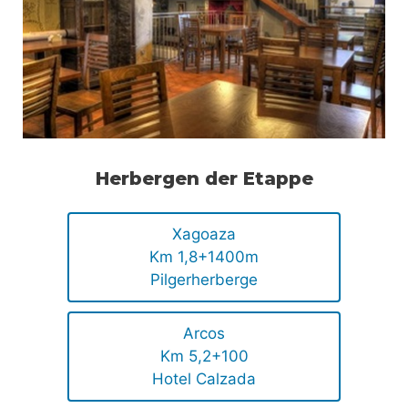
Herbergen der Etappe
Xagoaza
Km 1,8+1400m
Pilgerherberge
Arcos
Km 5,2+100
Hotel Calzada