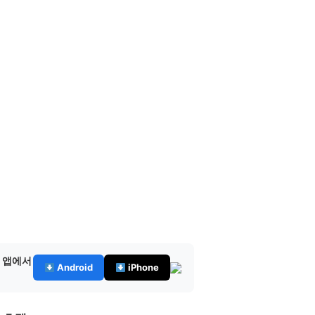
— 앱에서
Android
iPhone