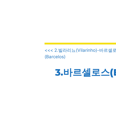
컨
텐
츠
로
건
너
뛰
.
기
<<< 2.빌라리뇨(Vilarinho)-바르셀
(Barcelos)
3.바르셀로스(Ba
을 클릭합니다.
을 클릭합니다.