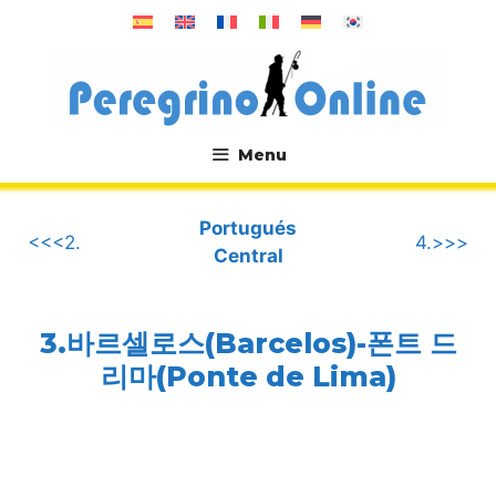
컨
텐
츠
로
건
너
Menu
뛰
.
기
Portugués
<<<2.
4.>>>
Central
3.바르셀로스(Barcelos)-폰트 드
리마(Ponte de Lima)