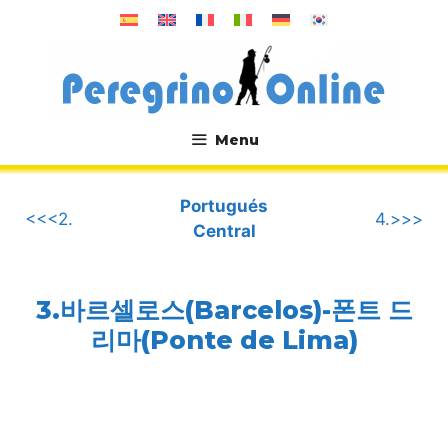
컨
텐
츠
로
건
너
Menu
뛰
.
기
Portugués
<<<2.
4.>>>
Central
3.바르셀로스(Barcelos)-폰트 드
리마(Ponte de Lima)