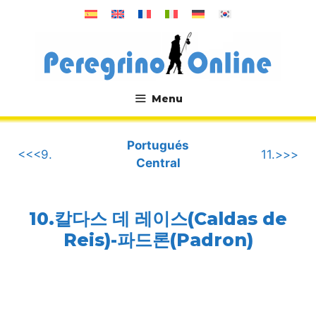
컨
텐
츠
로
건
너
Menu
뛰
.
기
Portugués
<<<9.
11.>>>
Central
10.칼다스 데 레이스(Caldas de
Reis)-파드론(Padron)