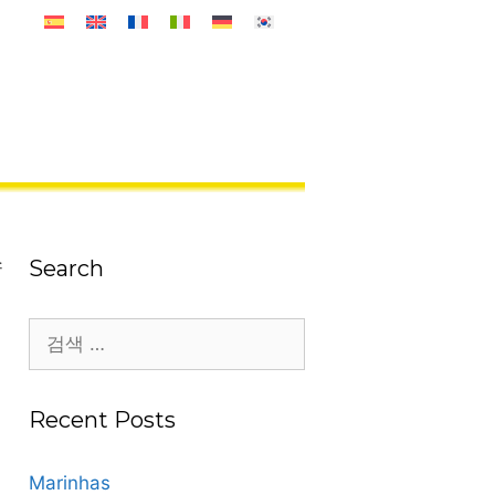
스
Search
검
색:
Recent Posts
Marinhas