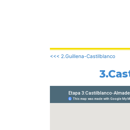
Vai
al
contenuto
.
<<< 2.Guillena-Castilblanco
3.Cas