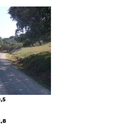
,5
,8