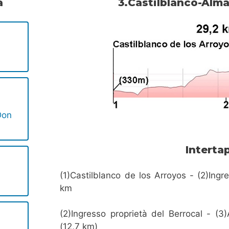
a
3.Castilblanco-Alma
Don
Interta
(1)Castilblanco de los Arroyos - (2)Ingr
km
(2)Ingresso proprietà del Berrocal - (3
(12,7 km)