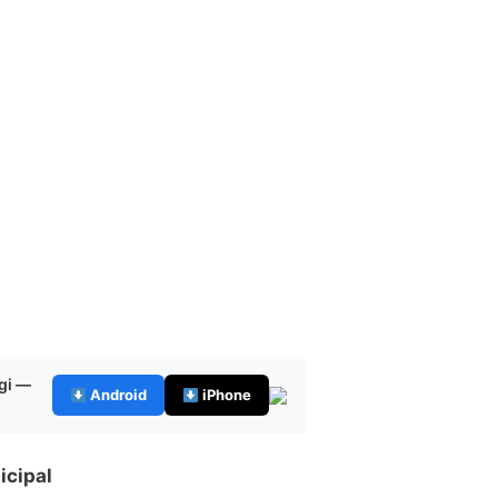
gi —
Android
iPhone
icipal