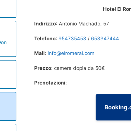
Hotel El Ro
Indirizzo
: Antonio Machado, 57
Telefono
:
954735453
/
653347444
Don
Mail
:
info@elromeral.com
Prezzo
: camera dopia da 50€
Prenotazioni
:
Booking