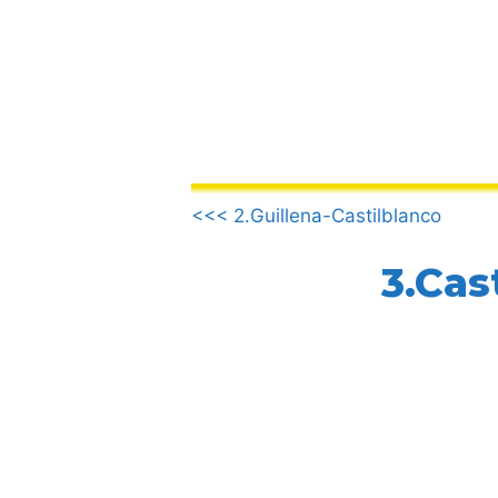
Vai
al
contenuto
.
<<< 2.Guillena-Castilblanco
3.Cas