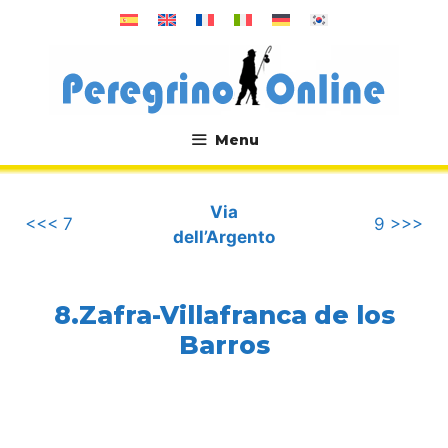
Vai
al
contenuto
Menu
.
Via
<<< 7
9 >>>
dell’Argento
8.Zafra-Villafranca de los
Barros