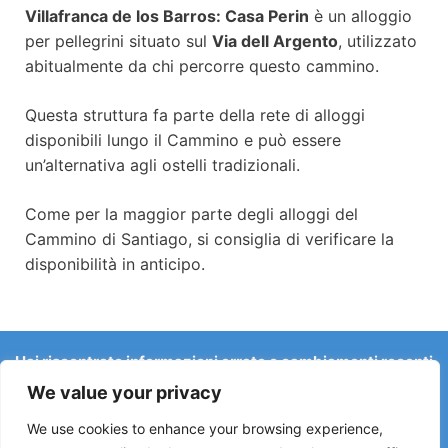
Villafranca de los Barros: Casa Perin
è un alloggio
per pellegrini situato sul
Via dell Argento
, utilizzato
abitualmente da chi percorre questo cammino.
Questa struttura fa parte della rete di alloggi
disponibili lungo il Cammino e può essere
un’alternativa agli ostelli tradizionali.
Come per la maggior parte degli alloggi del
Cammino di Santiago, si consiglia di verificare la
disponibilità in anticipo.
Hai riscontrato informazioni errate o cambiamenti recenti
sul Camino?
We value your privacy
Le segnalazioni su ostelli chiusi, allagamenti, deviazioni,
lavori stradali o altri cambiamenti aiutano a mantenere la
We use cookies to enhance your browsing experience,