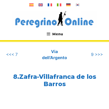
Vai
al
contenuto
Menu
.
Via
<<< 7
9 >>>
dell’Argento
8.Zafra-Villafranca de los
Barros