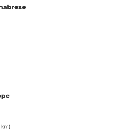
nabrese
ppe
8 km)