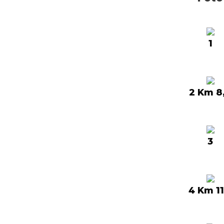
1
2 Km 8
3
4 Km 11