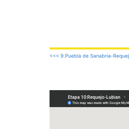
Vai
al
contenuto
.
<<< 9.Puebla de Sanabria-Reque