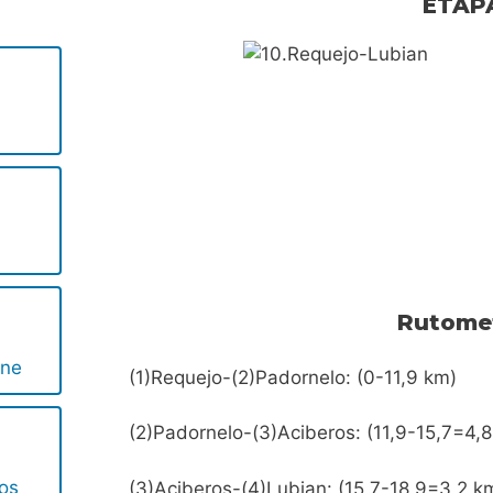
ETAP
s
Rutome
ene
(1)Requejo-(2)Padornelo: (0-11,9 km)
(2)Padornelo-(3)Aciberos: (11,9-15,7=4,
ros
(3)Aciberos-(4)Lubian: (15,7-18,9=3,2 k