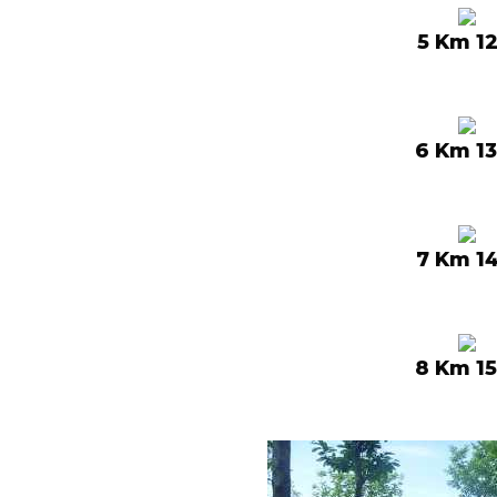
5 Km 12
6 Km 13
7 Km 14
8 Km 15