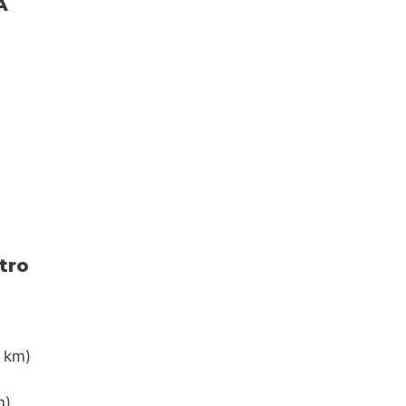
A
tro
8 km)
m)