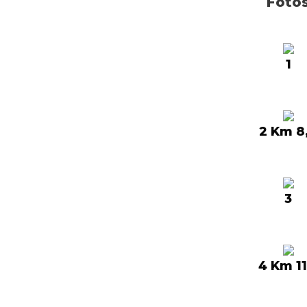
Foto
1
2 Km 8
3
4 Km 11