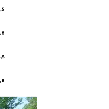
,5
,8
,5
,6