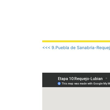
Saltar
al
contenido
.
<<< 9.Puebla de Sanabria-Reque