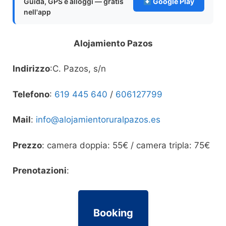
Guida, GPS e alloggi — gratis
Google Play
nell'app
Alojamiento Pazos
Indirizzo
:C. Pazos, s/n
Telefono
:
619 445 640
/
606127799
Mail
:
info@alojamientoruralpazos.es
Prezzo
: camera doppia: 55€ / camera tripla: 75€
Prenotazioni
:
Booking