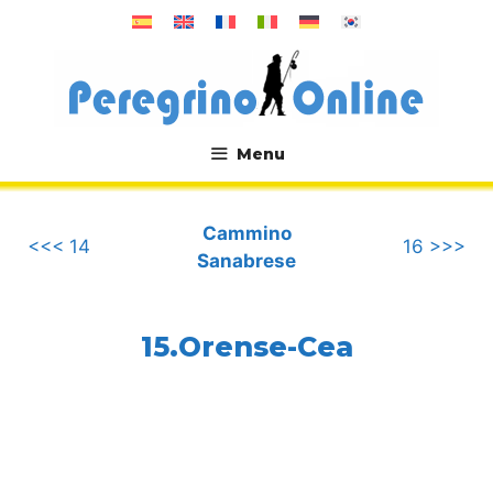
Vai
al
contenuto
Menu
.
Cammino
<<< 14
16 >>>
Sanabrese
15.Orense-Cea