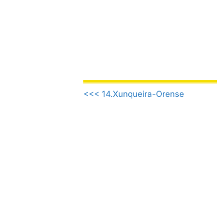
Vai
al
contenuto
.
<<< 14.Xunqueira-Orense