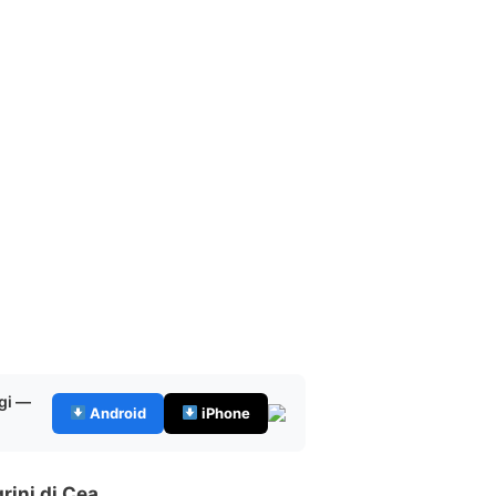
gi —
Android
iPhone
grini di Cea