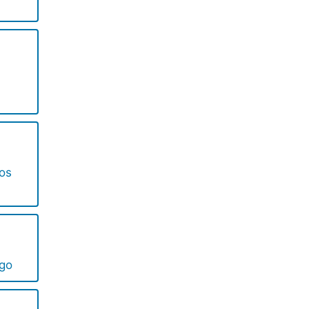
os
igo