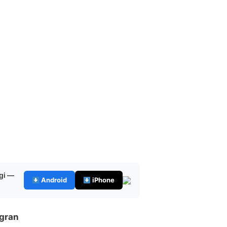
gi —
Android
iPhone
igran