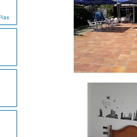
Pias
o