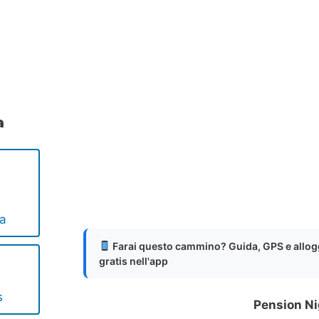
.
.
.
a
ya
Farai questo cammino? Guida, GPS e allog
gratis nell'app
s
Pension N