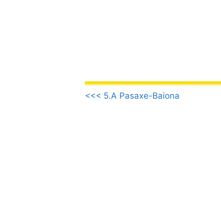
Vai
al
contenuto
.
<<< 5.A Pasaxe-Baiona