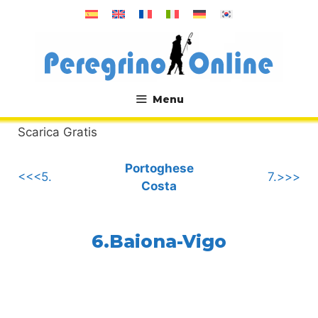
Vai
al
contenuto
Menu
.
Scarica Gratis
Portoghese
<<<5.
7.>>>
Costa
6.Baiona-Vigo