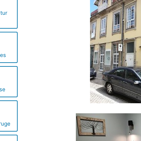
tur
ces
se
ruge