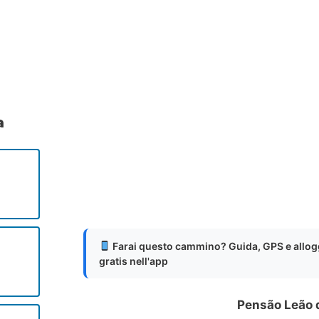
.
.
.
a
Farai questo cammino? Guida, GPS e allog
gratis nell'app
Pensão Leão 