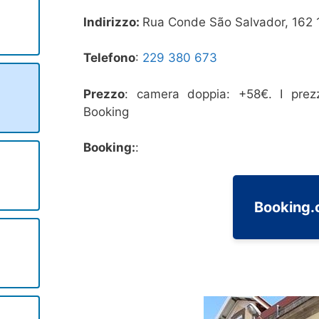
Indirizzo:
Rua Conde São Salvador, 162 
Telefono
:
229 380 673
Prezzo
: camera doppia: +58€. I prezz
Booking
Booking:
:
Booking