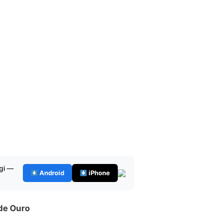
gi —
Android
iPhone
de Ouro