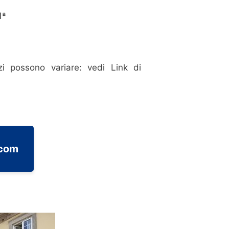
1ª
i possono variare: vedi Link di
.com