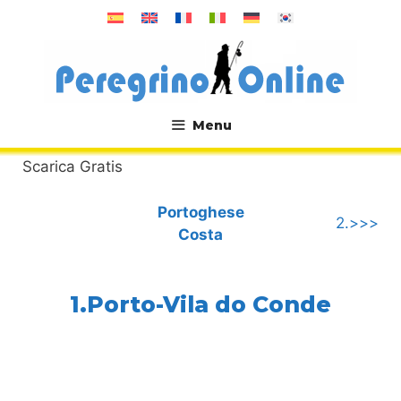
Vai
al
contenuto
Menu
.
Scarica Gratis
Portoghese
2.>>>
Costa
1.Porto-Vila do Conde