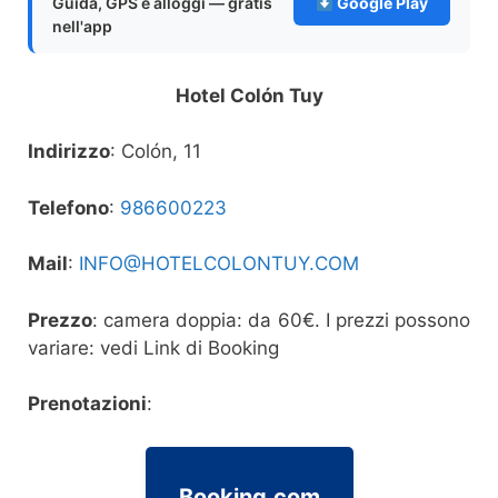
Guida, GPS e alloggi — gratis
Google Play
nell'app
Hotel Colón Tuy
Indirizzo
: Colón, 11
Telefono
:
986600223
Mail
:
INFO@HOTELCOLONTUY.COM
Prezzo
: camera doppia: da 60€. I prezzi possono
variare: vedi Link di Booking
Prenotazioni
:
Booking.com