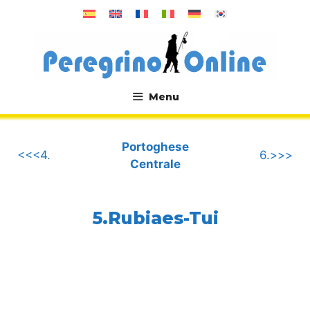
Vai
al
contenuto
Menu
.
Portoghese
<<<4.
6.>>>
Centrale
5.Rubiaes-Tui