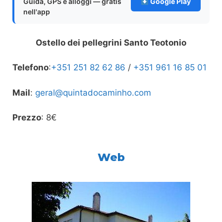
Guida, GPS e alloggi — gratis
Google Play
nell'app
Ostello dei pellegrini Santo Teotonio
Telefono
:
+351 251 82 62 86
/
+351 961 16 85 01
Mail
:
geral@quintadocaminho.com
Prezzo
: 8€
Web