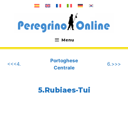
Vai
al
contenuto
Menu
.
Portoghese
<<<4.
6.>>>
Centrale
5.Rubiaes-Tui