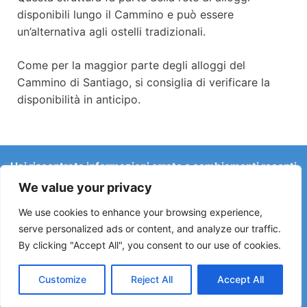
disponibili lungo il Cammino e può essere
un’alternativa agli ostelli tradizionali.
Come per la maggior parte degli alloggi del
Cammino di Santiago, si consiglia di verificare la
disponibilità in anticipo.
Hai riscontrato informazioni errate o cambiamenti recenti
sul Camino?
We value your privacy
Le segnalazioni su ostelli chiusi, allagamenti, deviazioni,
lavori stradali o altri cambiamenti aiutano a mantenere la
We use cookies to enhance your browsing experience,
guida aggiornata.
serve personalized ads or content, and analyze our traffic.
By clicking "Accept All", you consent to our use of cookies.
Scrivici a:
elperegrino.online@gmail.com
Se possibile, indica la tappa corrispondente.
Customize
Reject All
Accept All