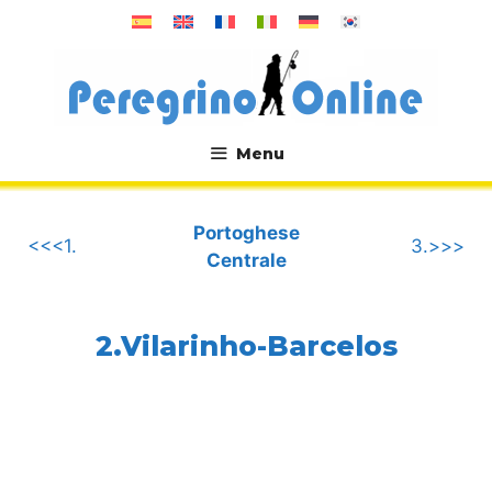
Vai
al
contenuto
Menu
.
Portoghese
<<<1.
3.>>>
Centrale
2.Vilarinho-Barcelos