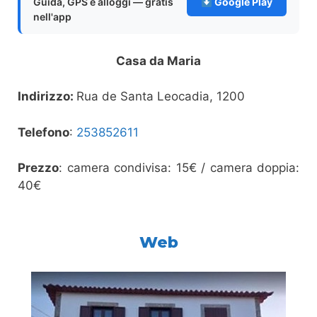
Guida, GPS e alloggi — gratis
Google Play
nell'app
Casa da Maria
Indirizzo:
Rua de Santa Leocadia, 1200
Telefono
:
253852611
Prezzo
: camera condivisa: 15€ / camera doppia:
40€
Web