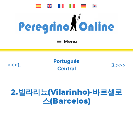
컨
텐
츠
로
건
너
Menu
뛰
.
기
Portugués
<<<1.
3.>>>
Central
2.빌라리뇨(Vilarinho)-바르셀로
스(Barcelos)