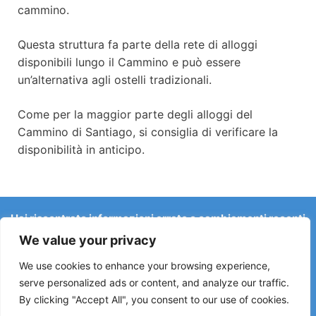
cammino.
Questa struttura fa parte della rete di alloggi
disponibili lungo il Cammino e può essere
un’alternativa agli ostelli tradizionali.
Come per la maggior parte degli alloggi del
Cammino di Santiago, si consiglia di verificare la
disponibilità in anticipo.
Hai riscontrato informazioni errate o cambiamenti recenti
sul Camino?
We value your privacy
Le segnalazioni su ostelli chiusi, allagamenti, deviazioni,
lavori stradali o altri cambiamenti aiutano a mantenere la
We use cookies to enhance your browsing experience,
guida aggiornata.
serve personalized ads or content, and analyze our traffic.
By clicking "Accept All", you consent to our use of cookies.
Scrivici a:
elperegrino.online@gmail.com