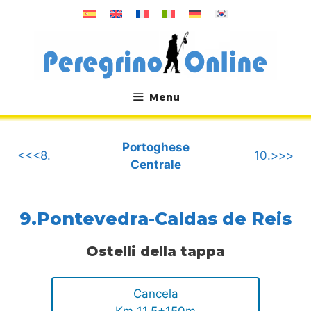
Vai
al
contenuto
Menu
.
Portoghese
<<<8.
10.>>>
Centrale
9.Pontevedra-Caldas de Reis
Ostelli della tappa
Cancela