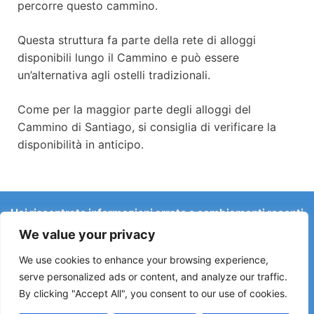
percorre questo cammino.
Questa struttura fa parte della rete di alloggi
disponibili lungo il Cammino e può essere
un’alternativa agli ostelli tradizionali.
Come per la maggior parte degli alloggi del
Cammino di Santiago, si consiglia di verificare la
disponibilità in anticipo.
Hai riscontrato informazioni errate o cambiamenti recenti
sul Camino?
We value your privacy
Le segnalazioni su ostelli chiusi, allagamenti, deviazioni,
lavori stradali o altri cambiamenti aiutano a mantenere la
We use cookies to enhance your browsing experience,
guida aggiornata.
serve personalized ads or content, and analyze our traffic.
By clicking "Accept All", you consent to our use of cookies.
Scrivici a:
elperegrino.online@gmail.com