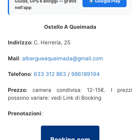
Guida, GPS e alloggi — gratis
Google Play
nell'app
Ostello A Queimada
Indirizzo:
C. Herrería, 25
Mail
:
albergueaqueimada@gmail.com
Telefono
:
633 312 863
/
986189194
Prezzo
: camera condivisa: 12-15€. I prezzi
possono variare: vedi Link di Booking
Prenotazioni
:
Booking.com