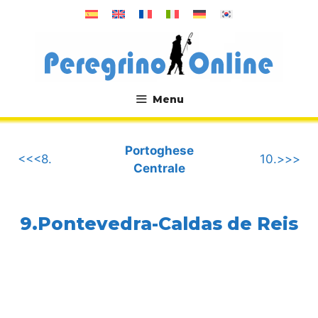
Vai
al
contenuto
Menu
.
Portoghese
<<<8.
10.>>>
Centrale
9.Pontevedra-Caldas de Reis