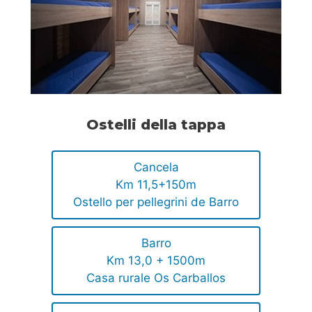
Ostelli della tappa
Cancela
Km 11,5+150m
Ostello per pellegrini de Barro
Barro
Km 13,0 + 1500m
Casa rurale Os Carballos