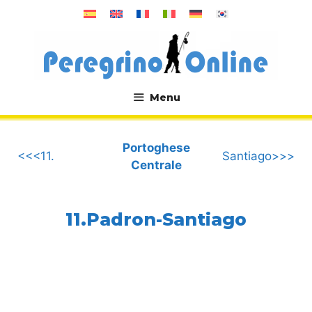
Vai
al
contenuto
Menu
.
Portoghese
<<<11.
Santiago>>>
Centrale
11.Padron-Santiago