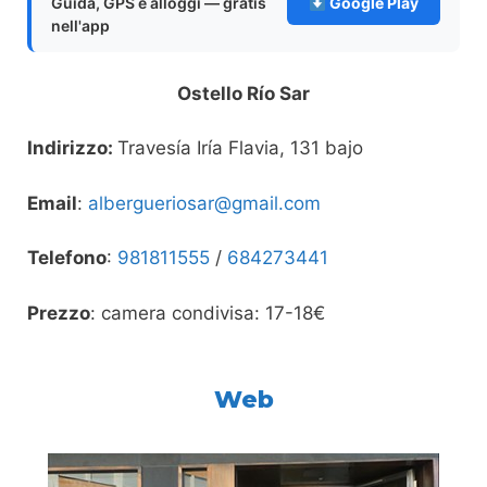
Guida, GPS e alloggi — gratis
Google Play
nell'app
Ostello Río Sar
Indirizzo:
Travesía Iría Flavia, 131 bajo
Email
:
albergueriosar@gmail.com
Telefono
:
981811555
/
684273441
Prezzo
: camera condivisa: 17-18€
Web