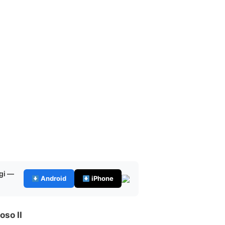
gi —
Android
iPhone
oso II