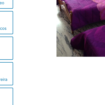
Teo
ncos
eira