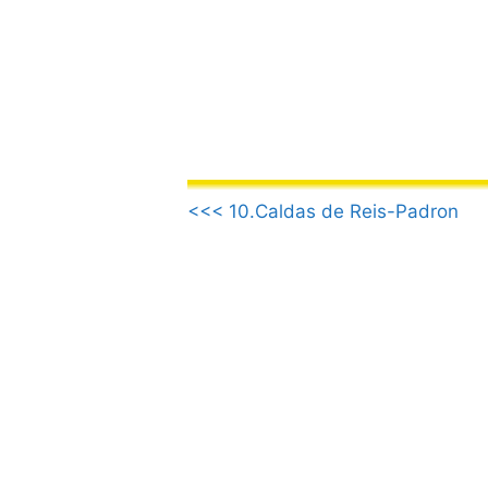
Vai
al
contenuto
.
<<< 10.Caldas de Reis-Padron