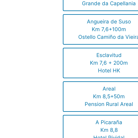
Grande da Capellania
Angueira de Suso
Km 7,6+100m
Ostello Camiño da Vieir
Esclavitud
Km 7,6 + 200m
Hotel HK
Areal
Km 8,5+50m
Pension Rural Areal
A Picaraña
Km 8,8
Hotel Pividal