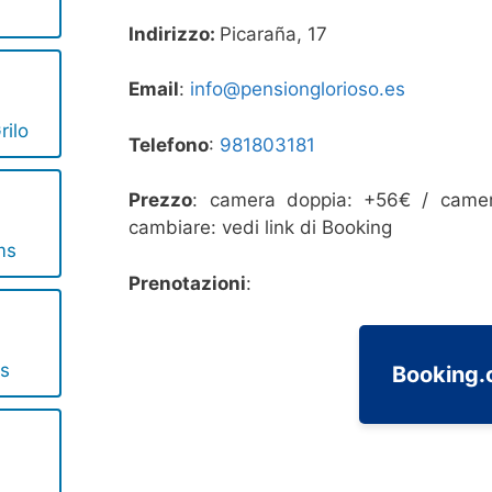
Indirizzo:
Picaraña, 17
Email
:
info@pensionglorioso.es
rilo
Telefono
:
981803181
Prezzo
: camera doppia: +56€ / camera
cambiare: vedi link di Booking
ms
Prenotazioni
:
s
Booking