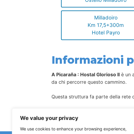
Ostello Milladoiro
Milladoiro
Km 17,5+300m
Hotel Payro
Informazioni pe
A Picaraña : Hostal Glorioso II
è un a
da chi percorre questo cammino.
Questa struttura fa parte della rete d
Come per la maggior parte degli allog
We value your privacy
We use cookies to enhance your browsing experience,