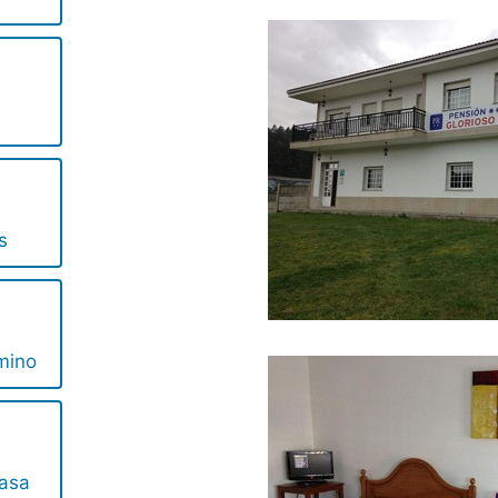
s
mino
Casa