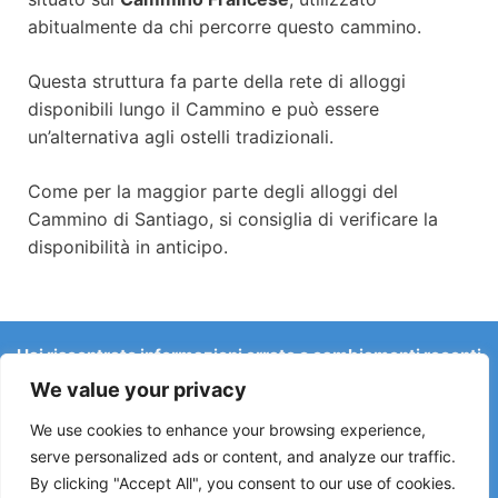
abitualmente da chi percorre questo cammino.
Questa struttura fa parte della rete di alloggi
disponibili lungo il Cammino e può essere
un’alternativa agli ostelli tradizionali.
Come per la maggior parte degli alloggi del
Cammino di Santiago, si consiglia di verificare la
disponibilità in anticipo.
Hai riscontrato informazioni errate o cambiamenti recenti
sul Camino?
We value your privacy
Le segnalazioni su ostelli chiusi, allagamenti, deviazioni,
lavori stradali o altri cambiamenti aiutano a mantenere la
We use cookies to enhance your browsing experience,
guida aggiornata.
serve personalized ads or content, and analyze our traffic.
By clicking "Accept All", you consent to our use of cookies.