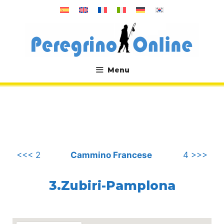
Vai
al
contenuto
Menu
.
<<< 2
Cammino Francese
4 >>>
3.Zubiri-Pamplona