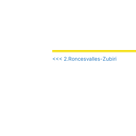
Vai
al
contenuto
.
<<< 2.Roncesvalles-Zubiri