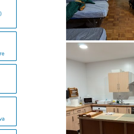
)
re
ava