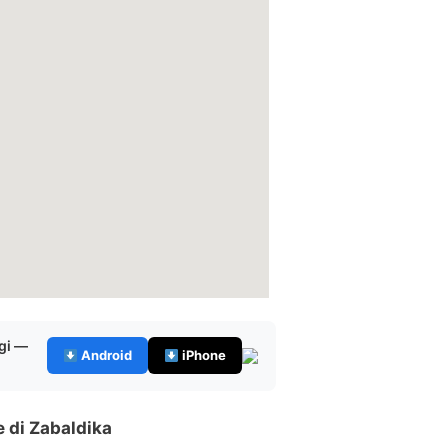
gi —
Android
iPhone
e di Zabaldika