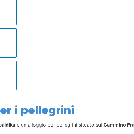
r i pellegrini
baldika
è un alloggio per pellegrini situato sul
Cammino Fr