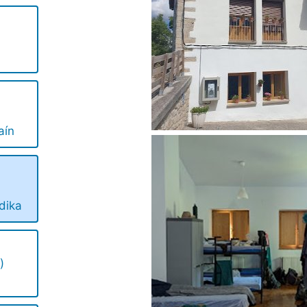
aín
dika
)