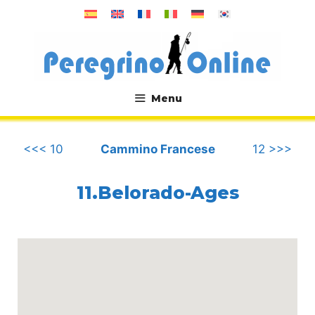
Vai
al
contenuto
Menu
.
<<< 10
Cammino Francese
12 >>>
11.Belorado-Ages