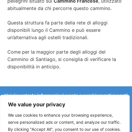
pellegrini situato sul
Cammino Francese
, utilizzato
abitualmente da chi percorre questo cammino.
Questa struttura fa parte della rete di alloggi
disponibili lungo il Cammino e può essere
un’alternativa agli ostelli tradizionali.
Come per la maggior parte degli alloggi del
Cammino di Santiago, si consiglia di verificare la
disponibilità in anticipo.
Hai riscontrato informazioni errate o cambiamenti recenti
sul Camino?
We value your privacy
Le segnalazioni su ostelli chiusi, allagamenti, deviazioni,
lavori stradali o altri cambiamenti aiutano a mantenere la
We use cookies to enhance your browsing experience,
guida aggiornata.
serve personalized ads or content, and analyze our traffic.
By clicking "Accept All", you consent to our use of cookies.