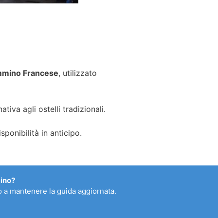
mino Francese
, utilizzato
tiva agli ostelli tradizionali.
ponibilità in anticipo.
mino?
ano a mantenere la guida aggiornata.