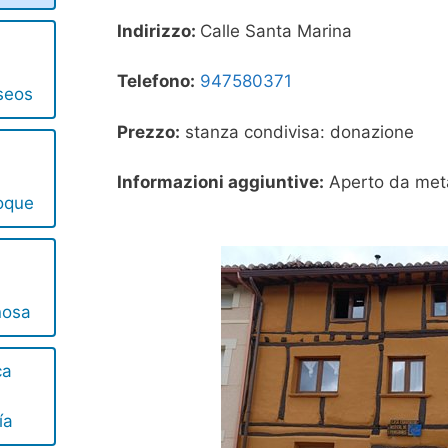
Indirizzo:
Calle Santa Marina
Telefono:
947580371
seos
Prezzo:
stanza condivisa: donazione
Informazioni aggiuntive:
Aperto da met
Roque
nosa
ca
ía