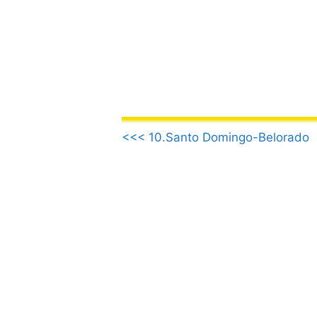
Vai
al
contenuto
.
<<< 10.Santo Domingo-Belorado