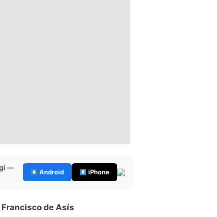
gi —
Android
iPhone
 Francisco de Asís