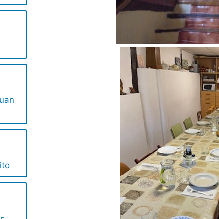
Juan
ito
és