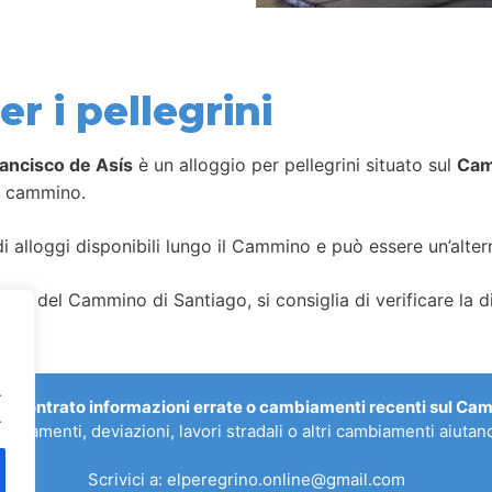
r i pellegrini
rancisco de Asís
è un alloggio per pellegrini situato sul
Cam
o cammino.
i alloggi disponibili lungo il Cammino e può essere un’alterna
gi del Cammino di Santiago, si consiglia di verificare la dis
.
riscontrato informazioni errate o cambiamenti recenti sul Ca
.
allagamenti, deviazioni, lavori stradali o altri cambiamenti aiut
Scrivici a:
elperegrino.online@gmail.com