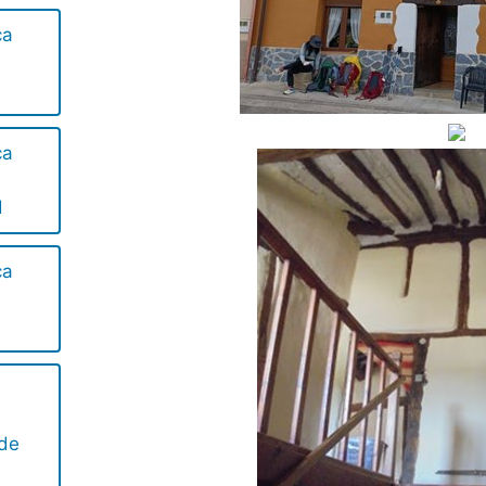
ca
ca
d
ca
 de