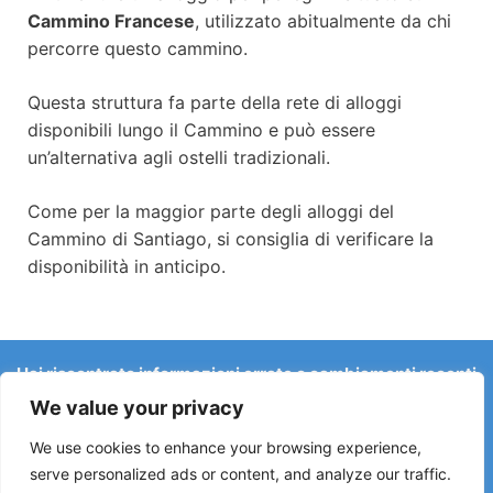
Cammino Francese
, utilizzato abitualmente da chi
percorre questo cammino.
Questa struttura fa parte della rete di alloggi
disponibili lungo il Cammino e può essere
un’alternativa agli ostelli tradizionali.
Come per la maggior parte degli alloggi del
Cammino di Santiago, si consiglia di verificare la
disponibilità in anticipo.
Hai riscontrato informazioni errate o cambiamenti recenti
sul Camino?
We value your privacy
Le segnalazioni su ostelli chiusi, allagamenti, deviazioni,
lavori stradali o altri cambiamenti aiutano a mantenere la
We use cookies to enhance your browsing experience,
guida aggiornata.
serve personalized ads or content, and analyze our traffic.