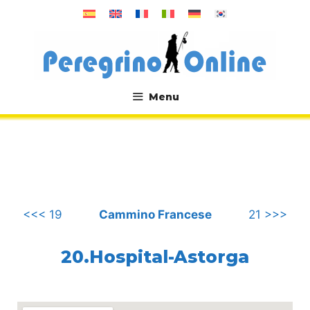
Vai
al
contenuto
Menu
.
<<< 19
Cammino Francese
21 >>>
20.Hospital-Astorga