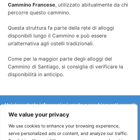
Cammino Francese
, utilizzato abitualmente da chi
percorre questo cammino.
Questa struttura fa parte della rete di alloggi
disponibili lungo il Cammino e può essere
un’alternativa agli ostelli tradizionali.
Come per la maggior parte degli alloggi del
Cammino di Santiago, si consiglia di verificare la
disponibilità in anticipo.
Hai riscontrato informazioni errate o cambiamenti recenti
sul Camino?
We value your privacy
Le segnalazioni su ostelli chiusi, allagamenti, deviazioni,
lavori stradali o altri cambiamenti aiutano a mantenere la
We use cookies to enhance your browsing experience,
guida aggiornata.
serve personalized ads or content, and analyze our traffic.