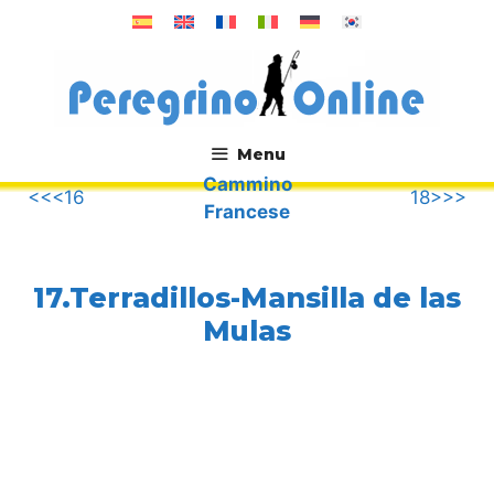
Vai
al
contenuto
Menu
Cammino
.
<<<16
18>>>
Francese
17.Terradillos-Mansilla de las
Mulas