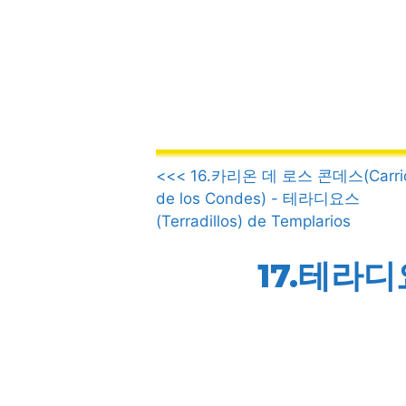
컨
텐
츠
로
건
너
뛰
.
기
<<< 16.카리온 데 로스 콘데스(Carri
de los Condes) - 테라디요스
(Terradillos) de Templarios
17.테라디요