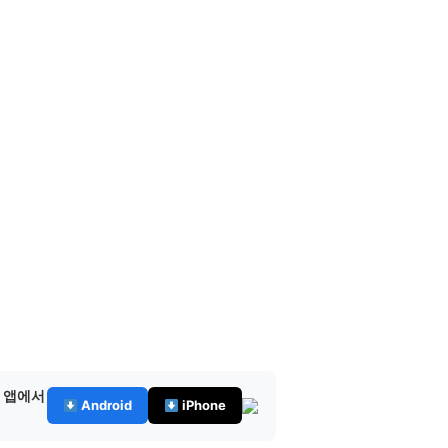
— 앱에서
Android
iPhone